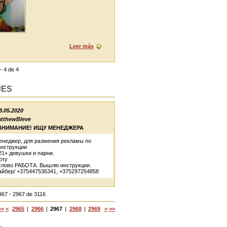
Leer más
- 4 de 4
JES
8.05.2020
tthewBleve
ВНИМАНИЕ! ИЩУ МЕНЕДЖЕРА
неджер, для размения рекламы по
инструкции
21+ девушки и парни.
рту
слово РАБОТА. Вышлю инструкции.
айбер/ +375447536341, +375297254858
967 - 2967 de 3116
<<
<
2965
|
2966
|
2967
|
2968
|
2969
>
>>