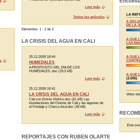
Encuest
s
Leer más
LA REFO
Todos los artículos
A SOLU
DE LA J
Elementos: 1 - 2 de 2
A QUE 
LA CRISIS DEL AGUA EN CALI
LAS MA
25.12.2009 18:44
A QUE 
CONTRA
s
HUMEDALES
A PROPOSITO DEL DIA DE LOS
HUMEDALES..doc (29,5 kB)
A QUE 
(2.055)
Leer más
25.12.2009 18:41
LA CRISIS DEL AGUA EN CALI
Votos tot
Cali con Estrés Hídrico.doc (61 kB) Las
inundaciones del Oriente de Cali y las lagunas de
el Pondaje y Charco Azul.doc (38 kB)
RECOM
Leer más
Esta sec
REPORTAJES CON RUBEN OLARTE