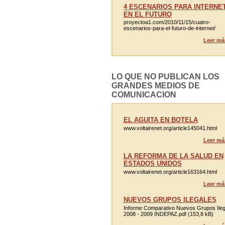
4 ESCENARIOS PARA INTERNE
EN EL FUTURO
proyectoa1.com/2010/11/15/cuatro-
escenarios-para-el-futuro-de-internet/
Leer má
LO QUE NO PUBLICAN LOS
GRANDES MEDIOS DE
COMUNICACION
EL AGUITA EN BOTELA
www.voltairenet.org/article145041.html
Leer má
LA REFORMA DE LA SALUD EN
ESTADOS UNIDOS
www.voltairenet.org/article163164.html
Leer má
NUEVOS GRUPOS ILEGALES
Informe Comparativo Nuevos Grupos Ileg
2008 - 2009 INDEPAZ.pdf (153,8 kB)