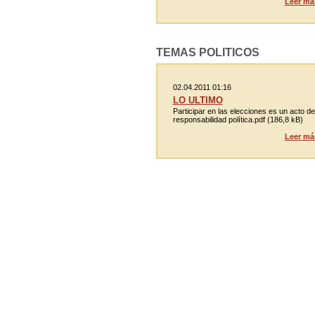
Leer má
TEMAS POLITICOS
02.04.2011 01:16
LO ULTIMO
Participar en las elecciones es un acto de
responsabilidad política.pdf (186,8 kB)
Leer má