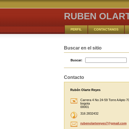
RUBEN OLAR
PERFIL
CONTACTANOS
NUESTRO IDEARIO
Buscar en el sitio
Buscar:
Contacto
Rubén Olarte Reyes
Carrera 4 No 24-59 Torre A Apto 7
bogota
00001
316 2832432
rubenola
rtereyes
7@gmail.
com