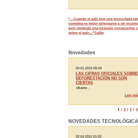
“…Cuando el país vive una encrucijada ta
compleja es mejor arriesgarse a ser incom
pero teniendo una posición constructiva y 
sobre el país…”Galán
Novedades
04.01.2015 09:34
LAS CIFRAS OFICIALES SOBRE
DEFORESTACIÓN NO SON
CIERTAS
<iframe...
Leer má
1
|
2
|
3
|
4
NOVEDADES TECNOLÓGIC
02.04.2011 01:03