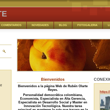
TE
COMENTARIOS
NOVEDADES
BLOG
FOTOGALERIA
L
Bienvenidos
CONEXI
02
Bienvenidos a la página Web de Rubén Olarte
Reyes.
https:
Personalidad democrática colombiana,
Economista, Especialista en Alta Gerencia,
Especialista en Desarrollo Social y Master en
Innovación Tecnológica. Nuestra tarea
principal es mantener la ruta que trazara en la