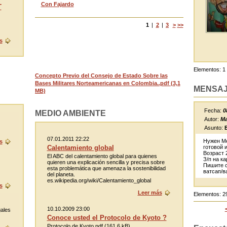
Con Fajardo
T
1
|
2
|
3
>
>>
s
Elementos: 1 
Concepto Previo del Consejo de Estado Sobre las
Bases Militares Norteamericanas en Colombia..pdf (3,1
MENSA
MB)
Fecha:
0
MEDIO AMBIENTE
Autor:
Ma
Asunto:
07.01.2011 22:22
Нужен Ме
s
готовой 
Calentamiento global
Возраст 
El ABC del calentamiento global para quienes
З/п на ка
quieren una explicación sencilla y precisa sobre
Пишите 
esta problemática que amenaza la sostenibilidad
ватсап/в
del planeta.
es.wikipedia.org/wiki/Calentamiento_global
s
Leer más
Elementos: 2
10.10.2009 23:00
ales
Conoce usted el Protocolo de Kyoto ?
Protocolo de Kyoto.pdf (161,6 kB)