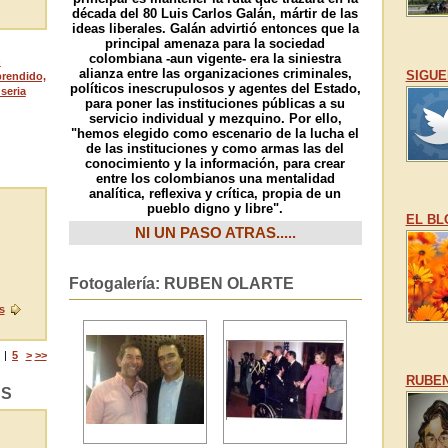
década del 80 Luis Carlos Galán, mártir de las
ideas liberales. Galán advirtió entonces que la
principal amenaza para la sociedad
colombiana -aun vigente- era la siniestra
n
alianza entre las organizaciones criminales,
SIGUE
prendido,
políticos inescrupulosos y agentes del Estado,
seria
para poner las instituciones públicas a su
servicio individual y mezquino. Por ello,
"hemos elegido como escenario de la lucha el
de las instituciones y como armas las del
conocimiento y la información, para crear
entre los colombianos una mentalidad
analítica, reflexiva y crítica, propia de un
pueblo digno y libre".
EL BL
NI UN PASO ATRAS...
..
Fotogalería: RUBEN OLARTE
s
|
5
>
>>
RUBEN
AS