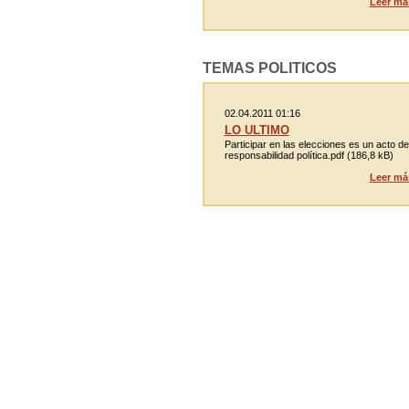
Leer má
TEMAS POLITICOS
02.04.2011 01:16
LO ULTIMO
Participar en las elecciones es un acto de
responsabilidad política.pdf (186,8 kB)
Leer má