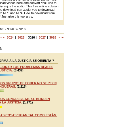
oad videos here and convert YouTube to
y enjoy the audio. This free online solution
e download can assist you to download
to MP3 and MP4. How to download from
ust give this tool a try.
026 - 3026 de 3116
<<
<
3024
|
3025
|
3026
|
3027
|
3028
>
>>
a
RMA A LA JUSTICIA SE ORIENTA ?
CIONAR LOS PROBLEMAS REALES
USTICIA.
(3.439)
LOS GRUPOS DE PODER NO SE PISEN
NGUERAS.
(2.218)
LOS CONGRESISTAS SE BLINDEN
 LA JUSTICIA.
(1.971)
LAS COSAS SIGAN TAL COMO ESTÁN.