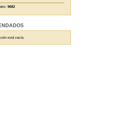
ales:
9682
ENDADOS
ción está vacía.