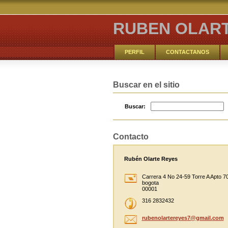
RUBEN OLAR
PERFIL
CONTACTANOS
NUESTRO IDEARIO
Buscar en el sitio
Buscar:
Contacto
Rubén Olarte Reyes
Carrera 4 No 24-59 Torre A Apto 7
bogota
00001
316 2832432
rubenola
rtereyes
7@gmail.
com