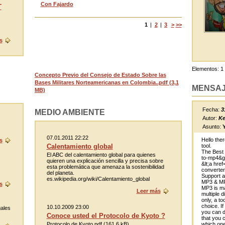
Con Fajardo
T
1
|
2
|
3
>
>>
s
Elementos: 1 
Concepto Previo del Consejo de Estado Sobre las
Bases Militares Norteamericanas en Colombia..pdf (3,1
MENSA
MB)
Fecha:
3
MEDIO AMBIENTE
Autor:
Ke
Asunto:
07.01.2011 22:22
Hello ther
s
tool.
Calentamiento global
The Best 
El ABC del calentamiento global para quienes
to-mp4&gt
quieren una explicación sencilla y precisa sobre
&lt;a href
esta problemática que amenaza la sostenibilidad
converter&
del planeta.
Support a
es.wikipedia.org/wiki/Calentamiento_global
MP3 & M
s
MP3 is ma
Leer más
multiple di
only, a t
choice. I
10.10.2009 23:00
ales
you can 
Conoce usted el Protocolo de Kyoto ?
that you 
which one
Protocolo de Kyoto.pdf (161,6 kB)