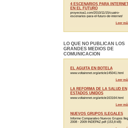
4 ESCENARIOS PARA INTERNE
EN EL FUTURO
proyectoa1.com/2010/11/15/cuatro-
escenarios-para-el-futuro-de-internet/
Leer má
LO QUE NO PUBLICAN LOS
GRANDES MEDIOS DE
COMUNICACION
EL AGUITA EN BOTELA
www.voltairenet.org/article145041.html
Leer má
LA REFORMA DE LA SALUD EN
ESTADOS UNIDOS
www.voltairenet.org/article163164.html
Leer má
NUEVOS GRUPOS ILEGALES
Informe Comparativo Nuevos Grupos Ileg
2008 - 2009 INDEPAZ.pdf (153,8 kB)