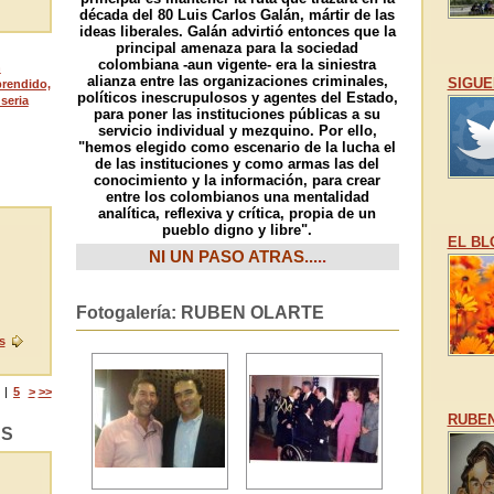
década del 80 Luis Carlos Galán, mártir de las
ideas liberales. Galán advirtió entonces que la
principal amenaza para la sociedad
colombiana -aun vigente- era la siniestra
n
alianza entre las organizaciones criminales,
SIGUE
prendido,
políticos inescrupulosos y agentes del Estado,
seria
para poner las instituciones públicas a su
servicio individual y mezquino. Por ello,
"hemos elegido como escenario de la lucha el
de las instituciones y como armas las del
conocimiento y la información, para crear
entre los colombianos una mentalidad
analítica, reflexiva y crítica, propia de un
pueblo digno y libre".
EL BL
NI UN PASO ATRAS...
..
Fotogalería: RUBEN OLARTE
s
|
5
>
>>
RUBEN
AS