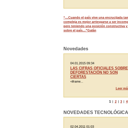
“…Cuando el país vive una encrucijada ta
compleja es mejor arriesgarse a ser incom
pero teniendo una posición constructiva y 
sobre el país…”Galán
Novedades
04.01.2015 09:34
LAS CIFRAS OFICIALES SOBRE
DEFORESTACIÓN NO SON
CIERTAS
<iframe...
Leer má
1
|
2
|
3
|
4
NOVEDADES TECNOLÓGIC
02.04.2011 01:03