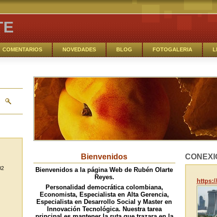
TE
COMENTARIOS
NOVEDADES
BLOG
FOTOGALERIA
L
Bienvenidos
CONEXI
02
Bienvenidos a la página Web de Rubén Olarte
Reyes.
https:
Personalidad democrática colombiana,
Economista, Especialista en Alta Gerencia,
Especialista en Desarrollo Social y Master en
Innovación Tecnológica. Nuestra tarea
principal es mantener la ruta que trazara en la