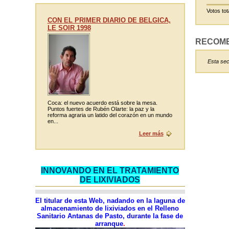
Votos tot
CON EL PRIMER DIARIO DE BELGICA,
LE SOIR 1998
RECOM
Esta sec
Coca: el nuevo acuerdo está sobre la mesa.
Puntos fuertes de Rubén Olarte: la paz y la
reforma agraria un latido del corazón en un mundo
en...
Leer más
INNOVANDO EN EL TRATAMIENTO
DE LIXIVIADOS
El titular de esta Web, nadando en la laguna de
almacenamiento de lixiviados en el Relleno
Sanitario Antanas de Pasto, durante la fase de
arranque
.