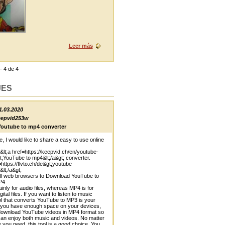
Leer más
- 4 de 4
JES
1.03.2020
epvid253w
Youtube to mp4 converter
e, I would like to share a easy to use online
&lt;a href=https://keepvid.ch/en/youtube-
;YouTube to mp4&lt;/a&gt; converter.
=https://flvto.ch/de&gt;youtube
lt;/a&gt;
ll web browsers to Download YouTube to
P4
inly for audio files, whereas MP4 is for
gital files. If you want to listen to music
ool that converts YouTube to MP3 is your
f you have enough space on your devices,
download YouTube videos in MP4 format so
can enjoy both music and videos. No matter
 you need, this tool is a good choice. You