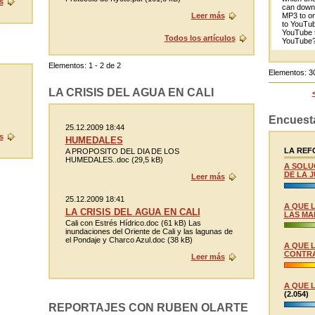
s
can downl
MP3 to onl
Leer más
to YouTub
YouTube 
Todos los artículos
YouTube? J
Elementos: 1 - 2 de 2
Elementos: 3
LA CRISIS DEL AGUA EN CALI
Encuest
25.12.2009 18:44
s
HUMEDALES
LA REFO
A PROPOSITO DEL DIA DE LOS
HUMEDALES..doc (29,5 kB)
A SOLU
DE LA J
Leer más
25.12.2009 18:41
A QUE 
LA CRISIS DEL AGUA EN CALI
LAS MA
Cali con Estrés Hídrico.doc (61 kB) Las
inundaciones del Oriente de Cali y las lagunas de
el Pondaje y Charco Azul.doc (38 kB)
A QUE 
CONTRA
Leer más
A QUE 
(2.054)
REPORTAJES CON RUBEN OLARTE